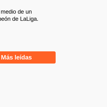
n medio de un
peón de LaLiga.
Más leídas