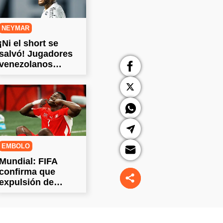
NEYMAR
¡Ni el short se
salvó! Jugadores
venezolanos
dejaron a Neymar
sin ropa
EMBOLO
Mundial: FIFA
confirma que
expulsión de
Embolo "fue
correcta"