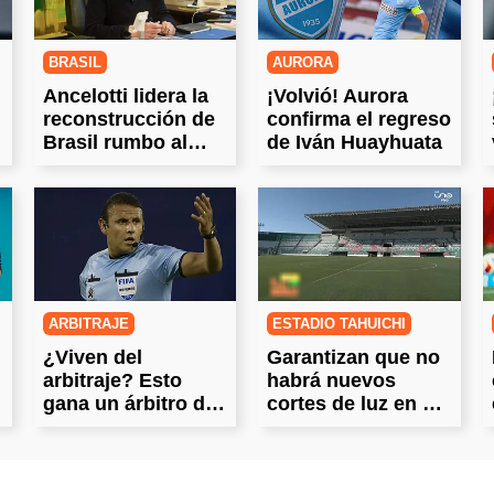
BRASIL
AURORA
Ancelotti lidera la
¡Volvió! Aurora
reconstrucción de
confirma el regreso
Brasil rumbo al
de Iván Huayhuata
Mundial 2030
ARBITRAJE
ESTADIO TAHUICHI
¿Viven del
Garantizan que no
arbitraje? Esto
habrá nuevos
gana un árbitro del
cortes de luz en el
fútbol boliviano
Tahuichi