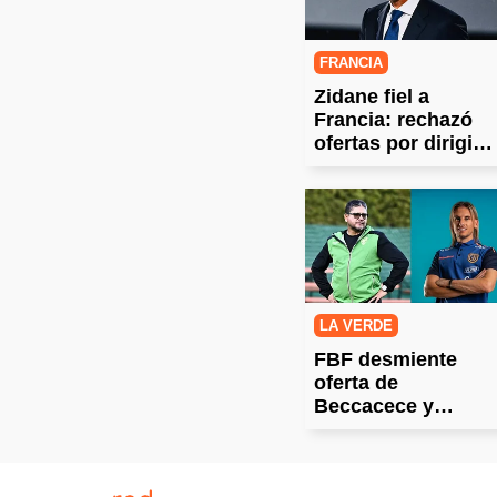
FRANCIA
Zidane fiel a
Francia: rechazó
ofertas por dirigir a
su selección
LA VERDE
FBF desmiente
oferta de
Beccacece y
ratifica a Óscar
Villegas