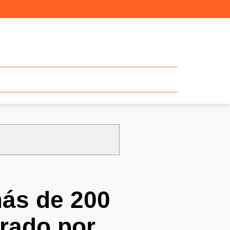
más de 200
trado por