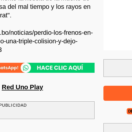
a del mal tiempo y los rayos en
rat".
bo/noticias/perdio-los-frenos-en-
-una-triple-colision-y-dejo-
3
n
Red Uno Play
PUBLICIDAD
D