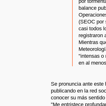
por tormenta
balance pub
Operacione
(SEOC por s
casi todos 
registraron 
Mientras qu
Meteorologí
"intensas o 
en al menos 
Se pronuncia ante este h
publicando en la red so
conocer su más sentido p
"Me entristece profunda