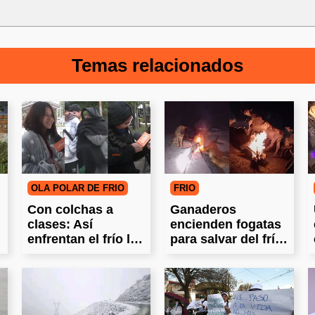
Temas relacionados
OLA POLAR DE FRÍO
FRIO
Con colchas a
Ganaderos
clases: Así
encienden fogatas
enfrentan el frío los
para salvar del frío
universitarios
a sus animales