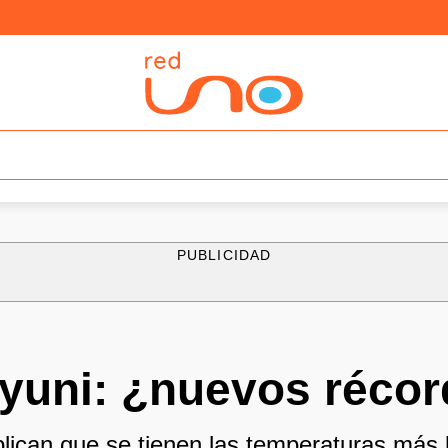
PUBLICIDAD
yuni: ¿nuevos récord
ican que se tienen las temperaturas más 