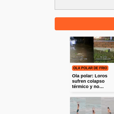
OLA POLAR DE FRÍO
Ola polar: Loros
sufren colapso
térmico y no
pueden volar en
Argentina