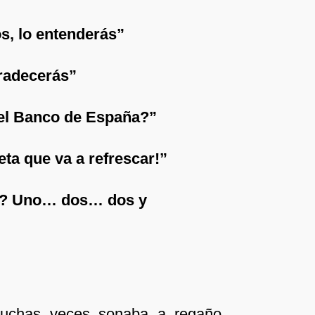
s, lo entenderás”
radecerás”
 el Banco de España?”
ta que va a refrescar!”
es? Uno… dos… dos y
uchas veces sonaba a regaño,