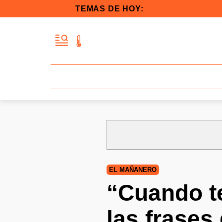
TEMAS DE HOY:
EL MAÑANERO
“Cuando te
las frase