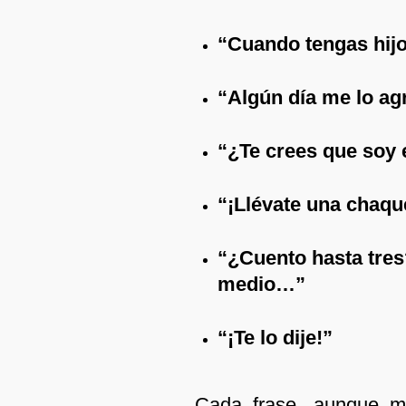
“Cuando tengas hijo
“Algún día me lo ag
“¿Te crees que soy
“¡Llévate una chaque
“¿Cuento hasta tr
medio…”
“¡Te lo dije!”
Cada frase, aunque m