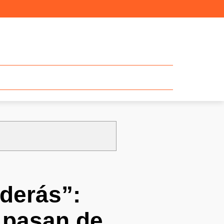
nderás”:
 pasan de