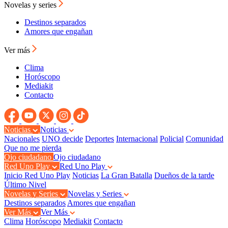
Novelas y series
Destinos separados
Amores que engañan
Ver más
Clima
Horóscopo
Mediakit
Contacto
Noticias
Noticias
Nacionales
UNO decide
Deportes
Internacional
Policial
Comunidad
Que no me pierda
Ojo ciudadano
Ojo ciudadano
Red Uno Play
Red Uno Play
Inicio Red Uno Play
Noticias
La Gran Batalla
Dueños de la tarde
Último Nivel
Novelas y Series
Novelas y Series
Destinos separados
Amores que engañan
Ver Más
Ver Más
Clima
Horóscopo
Mediakit
Contacto