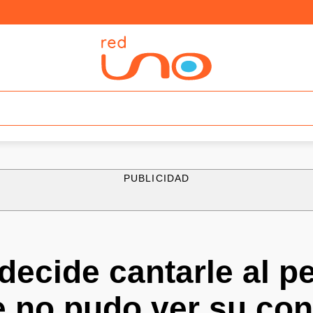
PUBLICIDAD
decide cantarle al p
 no pudo ver su con