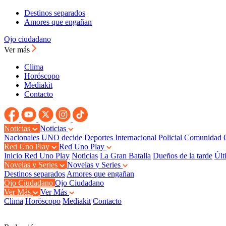
Destinos separados
Amores que engañan
Ojo ciudadano
Ver más
Clima
Horóscopo
Mediakit
Contacto
Noticias
Noticias
Nacionales
UNO decide
Deportes
Internacional
Policial
Comunidad
Red Uno Play
Red Uno Play
Inicio Red Uno Play
Noticias
La Gran Batalla
Dueños de la tarde
Últ
Novelas y Series
Novelas y Series
Destinos separados
Amores que engañan
Ojo Ciudadano
Ojo Ciudadano
Ver Más
Ver Más
Clima
Horóscopo
Mediakit
Contacto