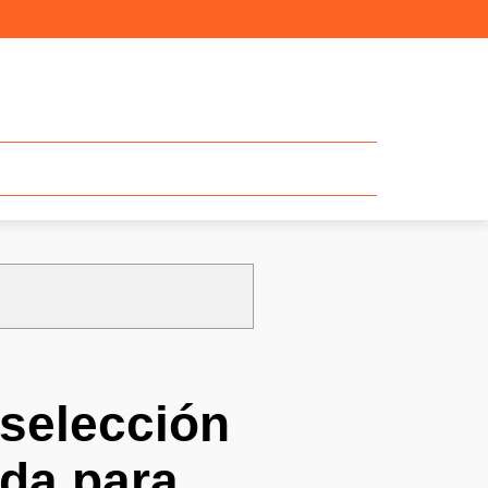
 selección
ida para