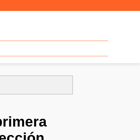
primera
ección