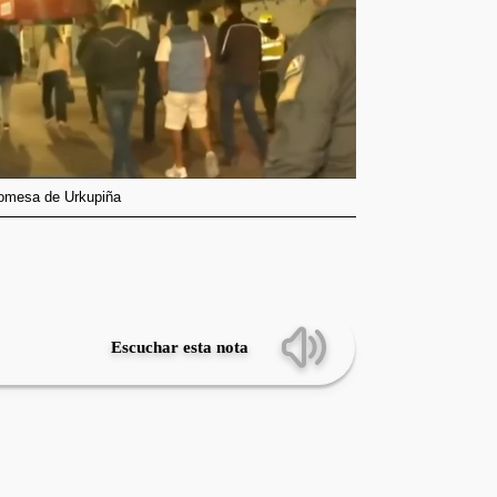
promesa de Urkupiña
Escuchar esta nota