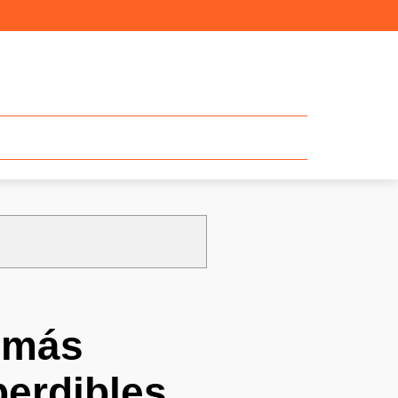
s más
perdibles