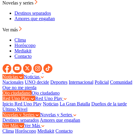
Novelas y series
Destinos separados
Amores que engañan
Ver más
Clima
Horóscopo
Mediakit
Contacto
Noticias
Noticias
Nacionales
UNO decide
Deportes
Internacional
Policial
Comunidad
Que no me pierda
Ojo ciudadano
Ojo ciudadano
Red Uno Play
Red Uno Play
Inicio Red Uno Play
Noticias
La Gran Batalla
Dueños de la tarde
Último Nivel
Novelas y Series
Novelas y Series
Destinos separados
Amores que engañan
Ver Más
Ver Más
Clima
Horóscopo
Mediakit
Contacto