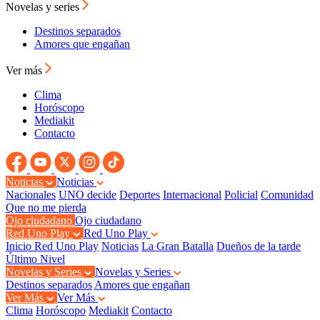
Novelas y series
Destinos separados
Amores que engañan
Ver más
Clima
Horóscopo
Mediakit
Contacto
Noticias
Noticias
Nacionales
UNO decide
Deportes
Internacional
Policial
Comunidad
Que no me pierda
Ojo ciudadano
Ojo ciudadano
Red Uno Play
Red Uno Play
Inicio Red Uno Play
Noticias
La Gran Batalla
Dueños de la tarde
Último Nivel
Novelas y Series
Novelas y Series
Destinos separados
Amores que engañan
Ver Más
Ver Más
Clima
Horóscopo
Mediakit
Contacto