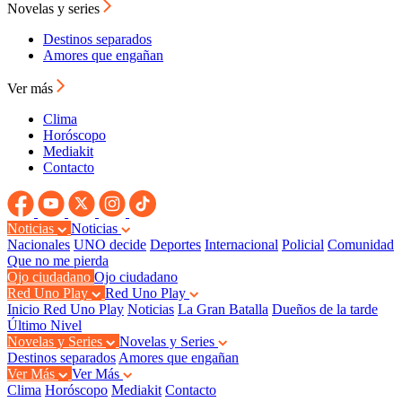
Novelas y series
Destinos separados
Amores que engañan
Ver más
Clima
Horóscopo
Mediakit
Contacto
Noticias
Noticias
Nacionales
UNO decide
Deportes
Internacional
Policial
Comunidad
Que no me pierda
Ojo ciudadano
Ojo ciudadano
Red Uno Play
Red Uno Play
Inicio Red Uno Play
Noticias
La Gran Batalla
Dueños de la tarde
Último Nivel
Novelas y Series
Novelas y Series
Destinos separados
Amores que engañan
Ver Más
Ver Más
Clima
Horóscopo
Mediakit
Contacto