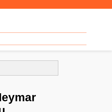
Neymar
u