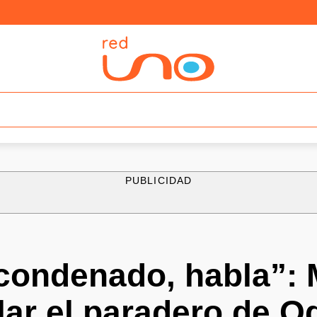
PUBLICIDAD
 condenado, habla”:
lar el paradero de O