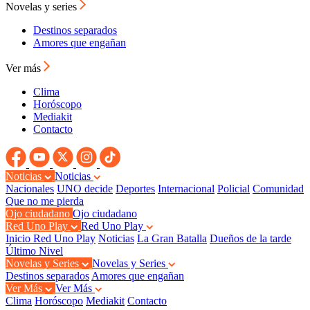
Novelas y series
Destinos separados
Amores que engañan
Ver más
Clima
Horóscopo
Mediakit
Contacto
Noticias
Noticias
Nacionales
UNO decide
Deportes
Internacional
Policial
Comunidad
Que no me pierda
Ojo ciudadano
Ojo ciudadano
Red Uno Play
Red Uno Play
Inicio Red Uno Play
Noticias
La Gran Batalla
Dueños de la tarde
Último Nivel
Novelas y Series
Novelas y Series
Destinos separados
Amores que engañan
Ver Más
Ver Más
Clima
Horóscopo
Mediakit
Contacto