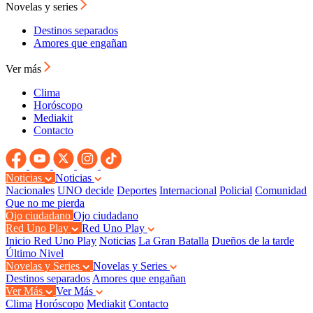
Novelas y series
Destinos separados
Amores que engañan
Ver más
Clima
Horóscopo
Mediakit
Contacto
Noticias
Noticias
Nacionales
UNO decide
Deportes
Internacional
Policial
Comunidad
Que no me pierda
Ojo ciudadano
Ojo ciudadano
Red Uno Play
Red Uno Play
Inicio Red Uno Play
Noticias
La Gran Batalla
Dueños de la tarde
Último Nivel
Novelas y Series
Novelas y Series
Destinos separados
Amores que engañan
Ver Más
Ver Más
Clima
Horóscopo
Mediakit
Contacto