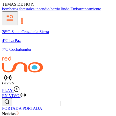
TEMAS DE HOY:
bomberos forestales
incendio barrio lindo
Embarrancamiento
28ºC Santa Cruz de la Sierra
4ºC La Paz
7ºC Cochabamba
PLAY
EN VIVO
PORTADA
PORTADA
Noticias