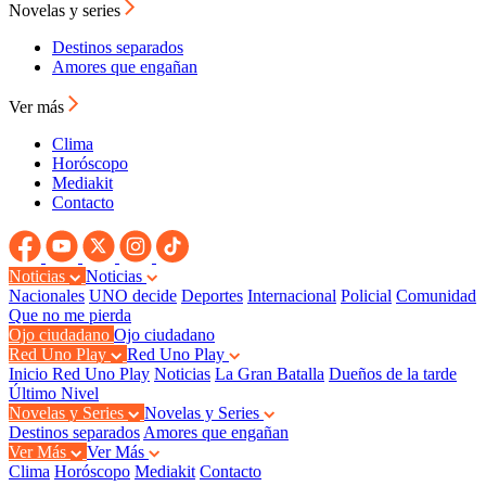
Novelas y series
Destinos separados
Amores que engañan
Ver más
Clima
Horóscopo
Mediakit
Contacto
Noticias
Noticias
Nacionales
UNO decide
Deportes
Internacional
Policial
Comunidad
Que no me pierda
Ojo ciudadano
Ojo ciudadano
Red Uno Play
Red Uno Play
Inicio Red Uno Play
Noticias
La Gran Batalla
Dueños de la tarde
Último Nivel
Novelas y Series
Novelas y Series
Destinos separados
Amores que engañan
Ver Más
Ver Más
Clima
Horóscopo
Mediakit
Contacto