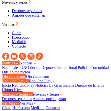
Novelas y series
Destinos separados
Amores que engañan
Ver más
Clima
Horóscopo
Mediakit
Contacto
Noticias
Noticias
Nacionales
UNO decide
Deportes
Internacional
Policial
Comunidad
Que no me pierda
Ojo ciudadano
Ojo ciudadano
Red Uno Play
Red Uno Play
Inicio Red Uno Play
Noticias
La Gran Batalla
Dueños de la tarde
Último Nivel
Novelas y Series
Novelas y Series
Destinos separados
Amores que engañan
Ver Más
Ver Más
Clima
Horóscopo
Mediakit
Contacto