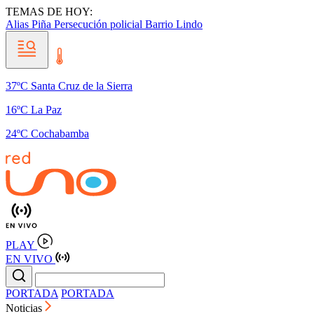
TEMAS DE HOY:
Alias Piña
Persecución policial
Barrio Lindo
37ºC Santa Cruz de la Sierra
16ºC La Paz
24ºC Cochabamba
PLAY
EN VIVO
PORTADA
PORTADA
Noticias