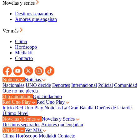
Novelas y series
Destinos separados
Amores que engañan
Ver más
Clima
Horóscopo
Mediakit
Contacto
Noticias
Noticias
Nacionales
UNO decide
Deportes
Internacional
Policial
Comunidad
Que no me pierda
Ojo ciudadano
Ojo ciudadano
Red Uno Play
Red Uno Play
Inicio Red Uno Play
Noticias
La Gran Batalla
Dueños de la tarde
Último Nivel
Novelas y Series
Novelas y Series
Destinos separados
Amores que engañan
Ver Más
Ver Más
Clima
Horóscopo
Mediakit
Contacto