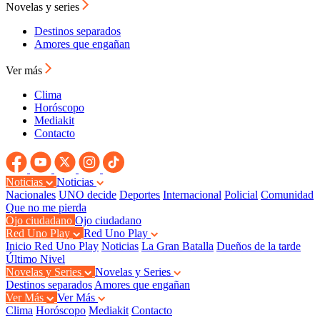
Novelas y series
Destinos separados
Amores que engañan
Ver más
Clima
Horóscopo
Mediakit
Contacto
Noticias
Noticias
Nacionales
UNO decide
Deportes
Internacional
Policial
Comunidad
Que no me pierda
Ojo ciudadano
Ojo ciudadano
Red Uno Play
Red Uno Play
Inicio Red Uno Play
Noticias
La Gran Batalla
Dueños de la tarde
Último Nivel
Novelas y Series
Novelas y Series
Destinos separados
Amores que engañan
Ver Más
Ver Más
Clima
Horóscopo
Mediakit
Contacto