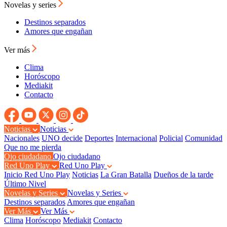
Novelas y series
Destinos separados
Amores que engañan
Ver más
Clima
Horóscopo
Mediakit
Contacto
Noticias
Noticias
Nacionales
UNO decide
Deportes
Internacional
Policial
Comunidad
Que no me pierda
Ojo ciudadano
Ojo ciudadano
Red Uno Play
Red Uno Play
Inicio Red Uno Play
Noticias
La Gran Batalla
Dueños de la tarde
Último Nivel
Novelas y Series
Novelas y Series
Destinos separados
Amores que engañan
Ver Más
Ver Más
Clima
Horóscopo
Mediakit
Contacto