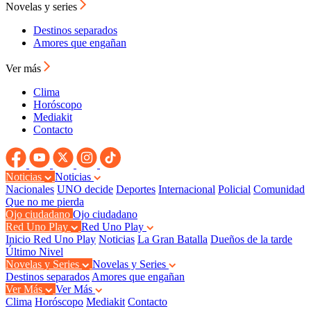
Novelas y series
Destinos separados
Amores que engañan
Ver más
Clima
Horóscopo
Mediakit
Contacto
Noticias
Noticias
Nacionales
UNO decide
Deportes
Internacional
Policial
Comunidad
Que no me pierda
Ojo ciudadano
Ojo ciudadano
Red Uno Play
Red Uno Play
Inicio Red Uno Play
Noticias
La Gran Batalla
Dueños de la tarde
Último Nivel
Novelas y Series
Novelas y Series
Destinos separados
Amores que engañan
Ver Más
Ver Más
Clima
Horóscopo
Mediakit
Contacto