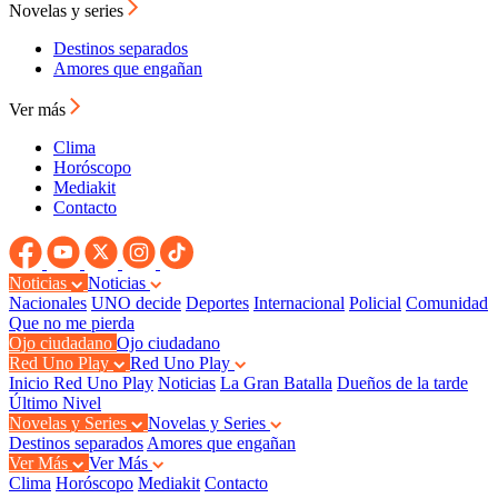
Novelas y series
Destinos separados
Amores que engañan
Ver más
Clima
Horóscopo
Mediakit
Contacto
Noticias
Noticias
Nacionales
UNO decide
Deportes
Internacional
Policial
Comunidad
Que no me pierda
Ojo ciudadano
Ojo ciudadano
Red Uno Play
Red Uno Play
Inicio Red Uno Play
Noticias
La Gran Batalla
Dueños de la tarde
Último Nivel
Novelas y Series
Novelas y Series
Destinos separados
Amores que engañan
Ver Más
Ver Más
Clima
Horóscopo
Mediakit
Contacto