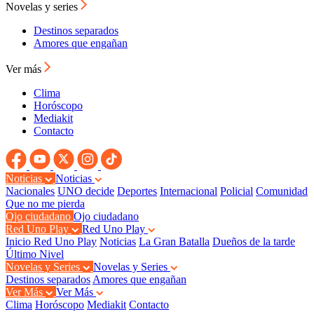
Novelas y series
Destinos separados
Amores que engañan
Ver más
Clima
Horóscopo
Mediakit
Contacto
Noticias
Noticias
Nacionales
UNO decide
Deportes
Internacional
Policial
Comunidad
Que no me pierda
Ojo ciudadano
Ojo ciudadano
Red Uno Play
Red Uno Play
Inicio Red Uno Play
Noticias
La Gran Batalla
Dueños de la tarde
Último Nivel
Novelas y Series
Novelas y Series
Destinos separados
Amores que engañan
Ver Más
Ver Más
Clima
Horóscopo
Mediakit
Contacto