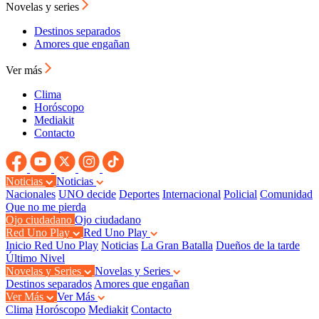
Novelas y series
Destinos separados
Amores que engañan
Ver más
Clima
Horóscopo
Mediakit
Contacto
Noticias
Noticias
Nacionales
UNO decide
Deportes
Internacional
Policial
Comunidad
Que no me pierda
Ojo ciudadano
Ojo ciudadano
Red Uno Play
Red Uno Play
Inicio Red Uno Play
Noticias
La Gran Batalla
Dueños de la tarde
Último Nivel
Novelas y Series
Novelas y Series
Destinos separados
Amores que engañan
Ver Más
Ver Más
Clima
Horóscopo
Mediakit
Contacto