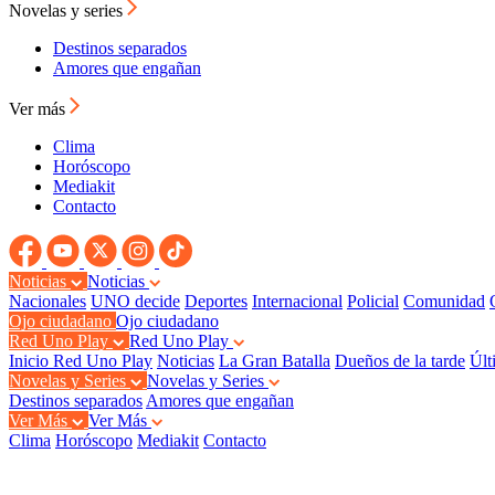
Novelas y series
Destinos separados
Amores que engañan
Ver más
Clima
Horóscopo
Mediakit
Contacto
Noticias
Noticias
Nacionales
UNO decide
Deportes
Internacional
Policial
Comunidad
Ojo ciudadano
Ojo ciudadano
Red Uno Play
Red Uno Play
Inicio Red Uno Play
Noticias
La Gran Batalla
Dueños de la tarde
Últ
Novelas y Series
Novelas y Series
Destinos separados
Amores que engañan
Ver Más
Ver Más
Clima
Horóscopo
Mediakit
Contacto