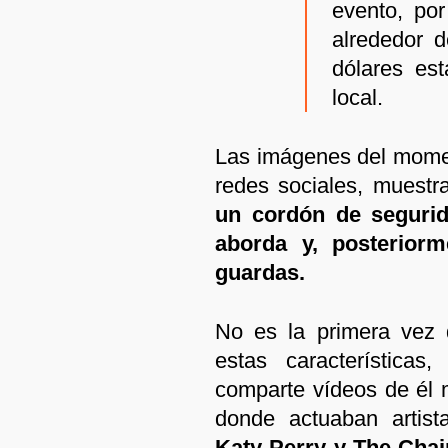
evento, po
alrededor 
dólares es
local.
Las imágenes del momen
redes sociales, muest
un cordón de segurida
aborda y, posteriorm
guardas.
No es la primera vez 
estas características
comparte vídeos de él 
donde actuaban artis
Katy Perry y The Chai