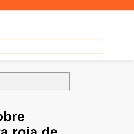
obre
a roja de