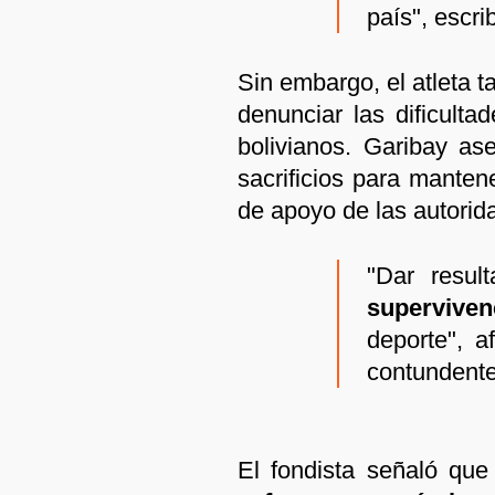
país", escrib
Sin embargo, el atleta 
denunciar las dificulta
bolivianos. Garibay as
sacrificios para mantene
de apoyo de las autorid
"Dar resul
superviven
deporte", 
contundente
El fondista señaló que