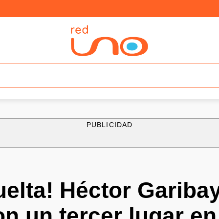
PUBLICIDAD
uelta! Héctor Gariba
on un tercer lugar e