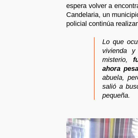
espera volver a encontr
Candelaria, un municipi
policial continúa realiza
Lo que ocur
vivienda y
misterio,
f
ahora pes
abuela, per
salió a bus
pequeña.