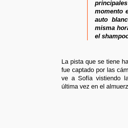
principal
momento es
auto blan
misma hora
el shampoo
La pista que se tiene h
fue captado por las cám
ve a Sofía vistiendo l
última vez en el almuer