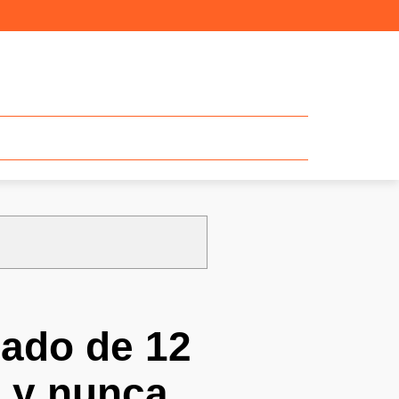
gado de 12
 y nunca