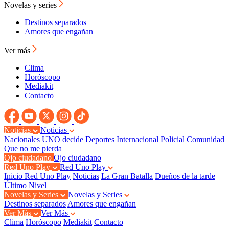
Novelas y series
Destinos separados
Amores que engañan
Ver más
Clima
Horóscopo
Mediakit
Contacto
Noticias
Noticias
Nacionales
UNO decide
Deportes
Internacional
Policial
Comunidad
Que no me pierda
Ojo ciudadano
Ojo ciudadano
Red Uno Play
Red Uno Play
Inicio Red Uno Play
Noticias
La Gran Batalla
Dueños de la tarde
Último Nivel
Novelas y Series
Novelas y Series
Destinos separados
Amores que engañan
Ver Más
Ver Más
Clima
Horóscopo
Mediakit
Contacto