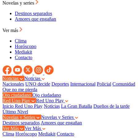
Novelas y series
Destinos separados
Amores que engañan
Ver más
Clima
Horóscopo
Mediakit
Contacto
Noticias
Noticias
Nacionales
UNO decide
Deportes
Internacional
Policial
Comunidad
Que no me pierda
Ojo ciudadano
Ojo ciudadano
Red Uno Play
Red Uno Play
Inicio Red Uno Play
Noticias
La Gran Batalla
Dueños de la tarde
Último Nivel
Novelas y Series
Novelas y Series
Destinos separados
Amores que engañan
Ver Más
Ver Más
Clima
Horóscopo
Mediakit
Contacto