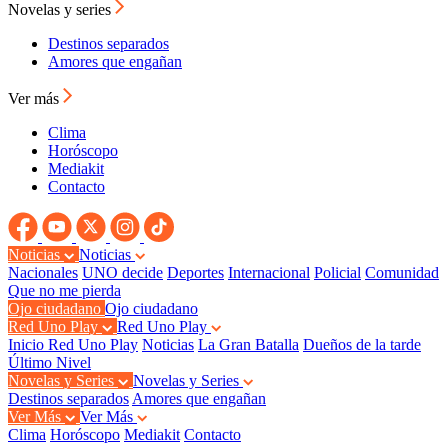
Novelas y series
Destinos separados
Amores que engañan
Ver más
Clima
Horóscopo
Mediakit
Contacto
Noticias
Noticias
Nacionales
UNO decide
Deportes
Internacional
Policial
Comunidad
Que no me pierda
Ojo ciudadano
Ojo ciudadano
Red Uno Play
Red Uno Play
Inicio Red Uno Play
Noticias
La Gran Batalla
Dueños de la tarde
Último Nivel
Novelas y Series
Novelas y Series
Destinos separados
Amores que engañan
Ver Más
Ver Más
Clima
Horóscopo
Mediakit
Contacto