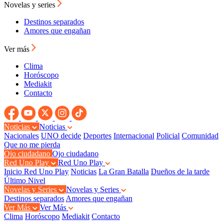
Novelas y series
Destinos separados
Amores que engañan
Ver más
Clima
Horóscopo
Mediakit
Contacto
Noticias
Noticias
Nacionales
UNO decide
Deportes
Internacional
Policial
Comunidad
Que no me pierda
Ojo ciudadano
Ojo ciudadano
Red Uno Play
Red Uno Play
Inicio Red Uno Play
Noticias
La Gran Batalla
Dueños de la tarde
Último Nivel
Novelas y Series
Novelas y Series
Destinos separados
Amores que engañan
Ver Más
Ver Más
Clima
Horóscopo
Mediakit
Contacto