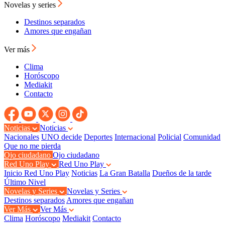
Novelas y series
Destinos separados
Amores que engañan
Ver más
Clima
Horóscopo
Mediakit
Contacto
Noticias
Noticias
Nacionales
UNO decide
Deportes
Internacional
Policial
Comunidad
Que no me pierda
Ojo ciudadano
Ojo ciudadano
Red Uno Play
Red Uno Play
Inicio Red Uno Play
Noticias
La Gran Batalla
Dueños de la tarde
Último Nivel
Novelas y Series
Novelas y Series
Destinos separados
Amores que engañan
Ver Más
Ver Más
Clima
Horóscopo
Mediakit
Contacto