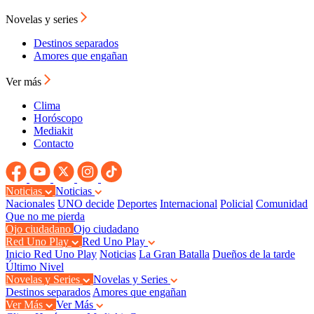
Novelas y series
Destinos separados
Amores que engañan
Ver más
Clima
Horóscopo
Mediakit
Contacto
Noticias
Noticias
Nacionales
UNO decide
Deportes
Internacional
Policial
Comunidad
Que no me pierda
Ojo ciudadano
Ojo ciudadano
Red Uno Play
Red Uno Play
Inicio Red Uno Play
Noticias
La Gran Batalla
Dueños de la tarde
Último Nivel
Novelas y Series
Novelas y Series
Destinos separados
Amores que engañan
Ver Más
Ver Más