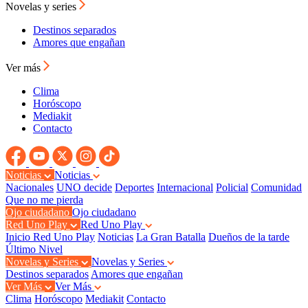
Novelas y series
Destinos separados
Amores que engañan
Ver más
Clima
Horóscopo
Mediakit
Contacto
Noticias
Noticias
Nacionales
UNO decide
Deportes
Internacional
Policial
Comunidad
Que no me pierda
Ojo ciudadano
Ojo ciudadano
Red Uno Play
Red Uno Play
Inicio Red Uno Play
Noticias
La Gran Batalla
Dueños de la tarde
Último Nivel
Novelas y Series
Novelas y Series
Destinos separados
Amores que engañan
Ver Más
Ver Más
Clima
Horóscopo
Mediakit
Contacto