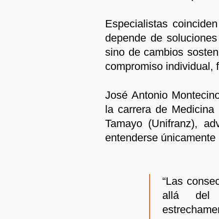
Especialistas coincide
depende de soluciones r
sino de cambios sosteni
compromiso individual, fa
José Antonio Montecino
la carrera de Medicina
Tamayo (Unifranz), ad
entenderse únicamente 
“Las conse
allá de
estrecham