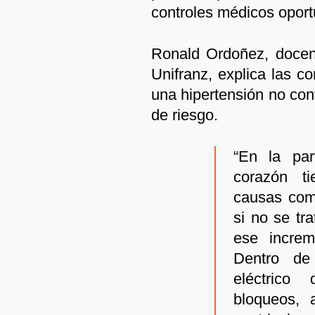
controles médicos oport
Ronald Ordoñez, docen
Unifranz, explica las 
una hipertensión no con
de riesgo.
“En la pa
corazón ti
causas como
si no se t
ese increm
Dentro de 
eléctrico
bloqueos, a