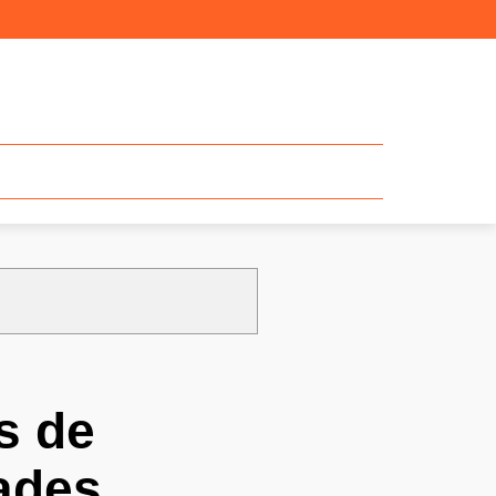
s de
ades