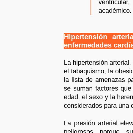
ventricular
académico.
Hipertensión arter
enfermedades cardí
La hipertensión arterial,
el tabaquismo, la obes
la lista de amenazas pa
se suman factores que
edad, el sexo y la here
considerados para una 
La presión arterial el
peligrosos porque su