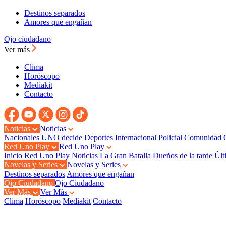
Destinos separados
Amores que engañan
Ojo ciudadano
Ver más
Clima
Horóscopo
Mediakit
Contacto
Noticias
Noticias
Nacionales
UNO decide
Deportes
Internacional
Policial
Comunidad
Red Uno Play
Red Uno Play
Inicio Red Uno Play
Noticias
La Gran Batalla
Dueños de la tarde
Últ
Novelas y Series
Novelas y Series
Destinos separados
Amores que engañan
Ojo Ciudadano
Ojo Ciudadano
Ver Más
Ver Más
Clima
Horóscopo
Mediakit
Contacto