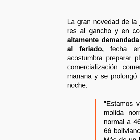
La gran novedad de la 
res al gancho y en cor
altamente demandada 
al feriado,
fecha en
acostumbra preparar pla
comercialización com
mañana y se prolongó d
noche.
"Estamos ve
molida nor
normal a 46
66 boliviano
Más de un k