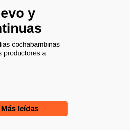
uevo y
ntinuas
milias cochabambinas
s productores a
Más leídas