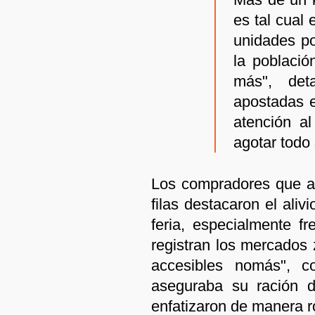
es tal cual
unidades po
la població
más", det
apostadas e
atención al
agotar todo 
Los compradores que a
filas destacaron el ali
feria, especialmente f
registran los mercados 
accesibles nomás", c
aseguraba su ración d
enfatizaron de manera 