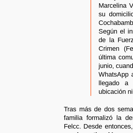
Marcelina V
su domicili
Cochabamb
Según el in
de la Fuer
Crimen (Fe
última comu
junio, cuan
WhatsApp a
llegado a 
ubicación ni
Tras más de dos semana
familia formalizó la d
Felcc. Desde entonces