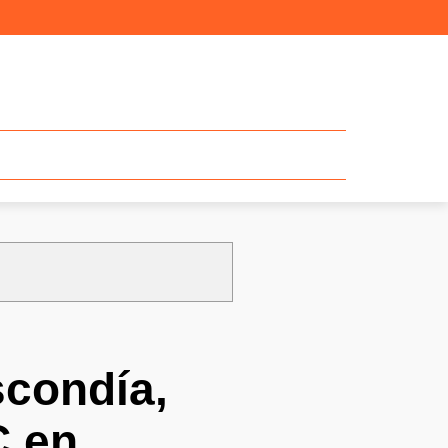
scondía,
C en