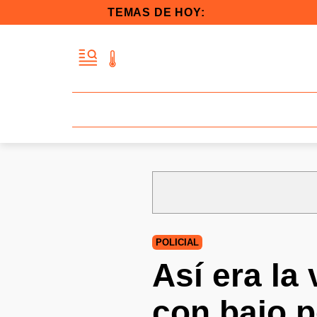
TEMAS DE HOY:
POLICIAL
Así era la
con bajo p