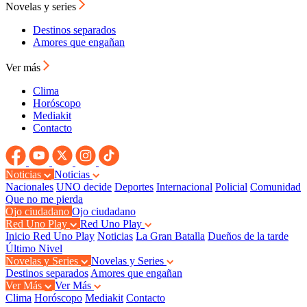
Novelas y series
Destinos separados
Amores que engañan
Ver más
Clima
Horóscopo
Mediakit
Contacto
Noticias
Noticias
Nacionales
UNO decide
Deportes
Internacional
Policial
Comunidad
Que no me pierda
Ojo ciudadano
Ojo ciudadano
Red Uno Play
Red Uno Play
Inicio Red Uno Play
Noticias
La Gran Batalla
Dueños de la tarde
Último Nivel
Novelas y Series
Novelas y Series
Destinos separados
Amores que engañan
Ver Más
Ver Más
Clima
Horóscopo
Mediakit
Contacto