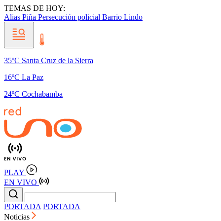
TEMAS DE HOY:
Alias Piña
Persecución policial
Barrio Lindo
35ºC Santa Cruz de la Sierra
16ºC La Paz
24ºC Cochabamba
PLAY
EN VIVO
PORTADA
PORTADA
Noticias