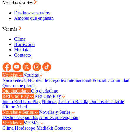
Novelas y series
Destinos separados
Amores que engañan
Ver más
Clima
Horóscopo
Mediakit
Contacto
Noticias
Noticias
Nacionales
UNO decide
Deportes
Internacional
Policial
Comunidad
Que no me pierda
Ojo ciudadano
Ojo ciudadano
Red Uno Play
Red Uno Play
Inicio Red Uno Play
Noticias
La Gran Batalla
Dueños de la tarde
Último Nivel
Novelas y Series
Novelas y Series
Destinos separados
Amores que engañan
Ver Más
Ver Más
Clima
Horóscopo
Mediakit
Contacto