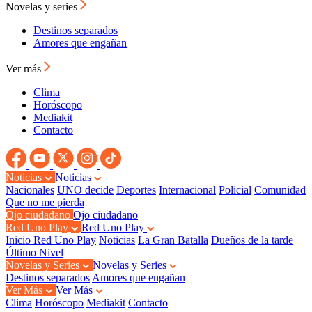
Novelas y series
Destinos separados
Amores que engañan
Ver más
Clima
Horóscopo
Mediakit
Contacto
Noticias
Noticias
Nacionales
UNO decide
Deportes
Internacional
Policial
Comunidad
Que no me pierda
Ojo ciudadano
Ojo ciudadano
Red Uno Play
Red Uno Play
Inicio Red Uno Play
Noticias
La Gran Batalla
Dueños de la tarde
Último Nivel
Novelas y Series
Novelas y Series
Destinos separados
Amores que engañan
Ver Más
Ver Más
Clima
Horóscopo
Mediakit
Contacto