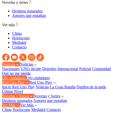
Novelas y series
Destinos separados
Amores que engañan
Ver más
Clima
Horóscopo
Mediakit
Contacto
Noticias
Noticias
Nacionales
UNO decide
Deportes
Internacional
Policial
Comunidad
Que no me pierda
Ojo ciudadano
Ojo ciudadano
Red Uno Play
Red Uno Play
Inicio Red Uno Play
Noticias
La Gran Batalla
Dueños de la tarde
Último Nivel
Novelas y Series
Novelas y Series
Destinos separados
Amores que engañan
Ver Más
Ver Más
Clima
Horóscopo
Mediakit
Contacto