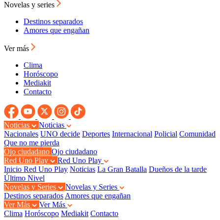
Novelas y series
Destinos separados
Amores que engañan
Ver más
Clima
Horóscopo
Mediakit
Contacto
Noticias
Noticias
Nacionales
UNO decide
Deportes
Internacional
Policial
Comunidad
Que no me pierda
Ojo ciudadano
Ojo ciudadano
Red Uno Play
Red Uno Play
Inicio Red Uno Play
Noticias
La Gran Batalla
Dueños de la tarde
Último Nivel
Novelas y Series
Novelas y Series
Destinos separados
Amores que engañan
Ver Más
Ver Más
Clima
Horóscopo
Mediakit
Contacto