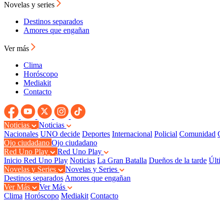
Novelas y series
Destinos separados
Amores que engañan
Ver más
Clima
Horóscopo
Mediakit
Contacto
Noticias
Noticias
Nacionales
UNO decide
Deportes
Internacional
Policial
Comunidad
Ojo ciudadano
Ojo ciudadano
Red Uno Play
Red Uno Play
Inicio Red Uno Play
Noticias
La Gran Batalla
Dueños de la tarde
Últ
Novelas y Series
Novelas y Series
Destinos separados
Amores que engañan
Ver Más
Ver Más
Clima
Horóscopo
Mediakit
Contacto